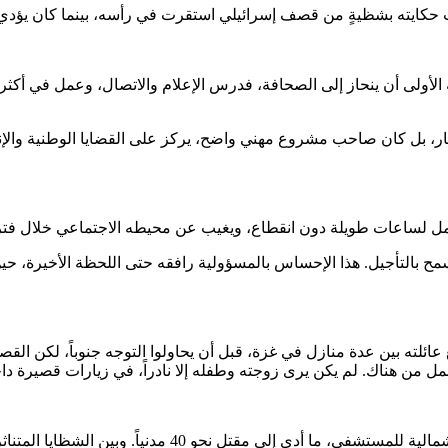
 حكايته بشظيةٍ من قصف إسرائيلي استقرت في رأسه، بينما كان يؤدي ع
، بل كان صاحب مشروع مهني واضح، يركز على القضايا الوطنية والإن
ل لساعات طويلة دون انقطاع، ويغيب عن محيطه الاجتماعي خلال فترات 
سمح بالتأجيل. هذا الإحساس بالمسؤولية رافقه حتى اللحظة الأخيرة، حي
زوحه القاسية، وتنقل مع عائلته بين عدة منازل في غزة، قبل أن يحاولوا التوجه جنوب
عمل من هناك. لم يكن يرى زوجته وطفله إلا نادراً، في زيارات قصيرة 
في العاشر من يناير 2024، استهدفت غارة جوية منزلاً مقابل ا