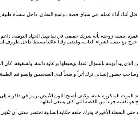
تل أثناء أداء عمله، في سياق قصف واسع النطاق، داخل منشأة طبية يف
عمره. تصفه زوجته بأنه شريك حقيقي في تفاصيل الحياة اليومية، داعم
، خرج مع طفله لشراء ألعاب، وقضى وقتاً عائلياً بسيطاً داخل ظروف ا
بن الذي يبدأ يومه بالسؤال عنها، ويحيطها برعاية دائمة. ولشقيقه، كان 
، وصاحب حضور إنساني ترك أثراً واضحاً لدى الصحفيين والطواقم الطبي
موت المتكررة عليه، وكيف أصبح اللون الأبيض يرمز في ذاكرته إلى الأك
بح هو نفسه جزءاً من القصة التي كان يسعى لنقلها.
 حتى اللحظة الأخيرة، وترك خلفه حكاية إنسانية تختصر معنى أن تكون 