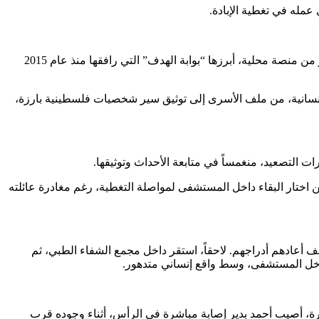
مله في تغطية الإبادة.
ولد نعيم حسين أحمد بدير في مدينة غزة عام 1993، واختار منذ سنواته الأولى أن ينحاز إلى الصحافة، فدرس الإعلام والاتصال، وعمل في أكثر من منصة محلية، أبرزها “بوابة الهدف” التي رافقها منذ عام 2015
سانية، من ملف الأسرى إلى توثيق سير شخصيات فلسطينية بارزة،
التصعيد، منغمساً في متابعة الأحداث وتوثيقها.
ن اختار البقاء داخل المستشفى لمواصلة التغطية، رغم مغادرة عائلته
اً، لكن القصف أعادهم أدراجهم. لاحقاً، استقر داخل مجمع الشفاء الطبي، ثم
داخل المستشفى، وسط واقع إنساني متدهور.
لبوابة الشمالية للمستشفى، ما أدى إلى مقتل نحو 40 مدنياً. وبين الشظايا المتناثرة، أصيب أحمد بدير إصابة مباشرة في الرأس، أثناء وجوده قرب